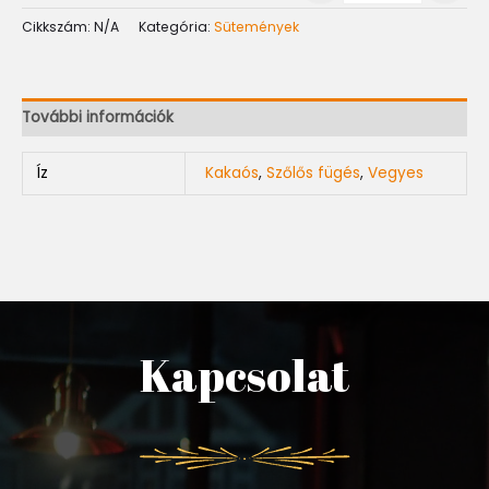
Cikkszám:
N/A
Kategória:
Sütemények
További információk
Íz
Kakaós
,
Szőlős fügés
,
Vegyes
Kapcsolat