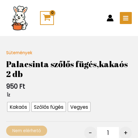
Skip
Main
to
Men
content
Sütemények
Quantity
Palacsinta szőlős fügés,kakaós
2 db
950
Ft
Íz
Kakaós
Szőlős fügés
Vegyes
Nem elérhető
-
+