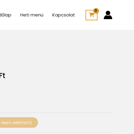
dőlap
Heti menü
Kapcsolat
Ártartomány:
1
050 Ft
-
Ft
1
450 Ft
Nem elérhető