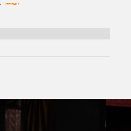
a:
Levesek