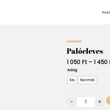
Kez
Levesek
Quantity
Palócleves
1 050
Ft
–
1 450
Adag
Kis
Normál
-
+