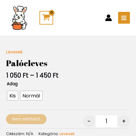
Skip
Main
to
Men
content
Ártartomány:
Levesek
Quantity
1
Palócleves
050 Ft
-
1 050
Ft
–
1 450
Ft
1
450 Ft
Adag
Kis
Normál
Nem elérhető
-
+
Cikkszám:
N/A
Kategória:
Levesek