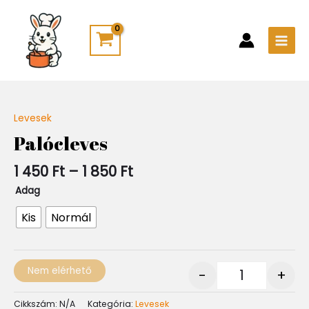
Skip
Main
to
Men
content
Ártartomány:
Levesek
Quantity
1
Palócleves
450 Ft
-
1 450
Ft
–
1 850
Ft
1
850 Ft
Adag
Kis
Normál
Nem elérhető
-
+
Cikkszám:
N/A
Kategória:
Levesek