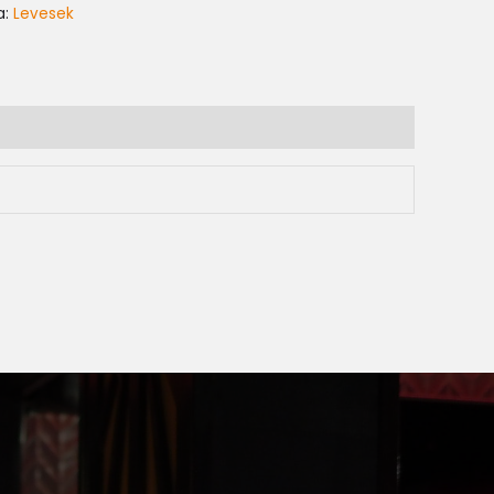
a:
Levesek