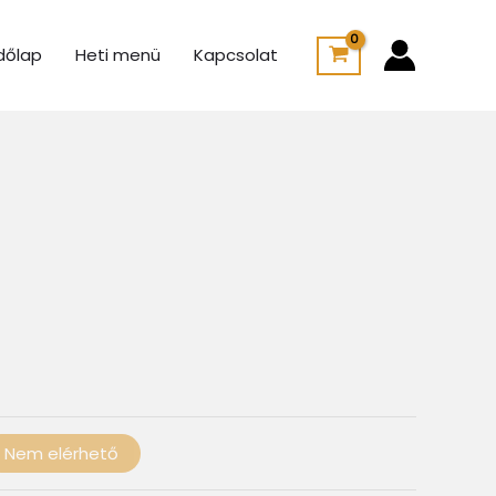
dőlap
Heti menü
Kapcsolat
Ártartomány:
775 Ft
-
100 Ft
Nem elérhető