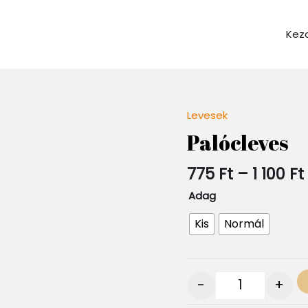
Kez
Levesek
Quantity
Palócleves
1
775
Ft
–
1 100
Ft
Adag
Kis
Normál
-
+