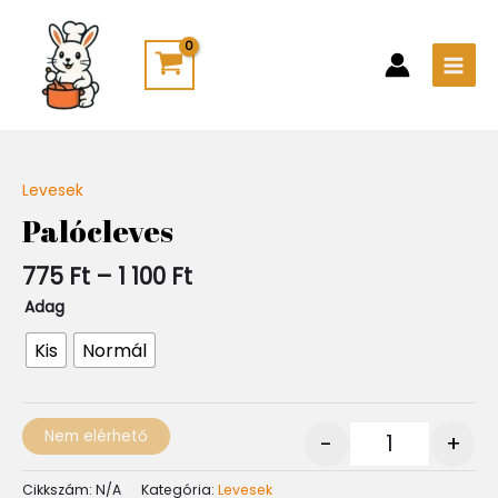
Skip
Main
to
Men
content
Ártartomány:
Levesek
Quantity
775 Ft
Palócleves
-
1
775
Ft
–
1 100
Ft
100 Ft
Adag
Kis
Normál
Nem elérhető
-
+
Cikkszám:
N/A
Kategória:
Levesek