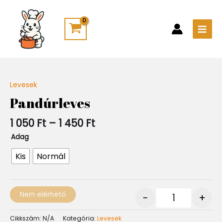
Skip
Main
to
Men
content
Ártartomány:
Levesek
Quantity
1
Pandúrleves
050 Ft
-
1 050
Ft
–
1 450
Ft
1
450 Ft
Adag
Kis
Normál
Nem elérhető
-
+
Cikkszám:
N/A
Kategória:
Levesek