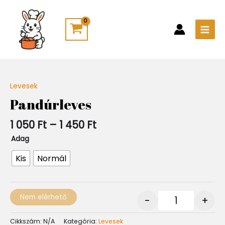
Skip
Main
to
Men
content
Ártartomány:
Levesek
Quantity
1
Pandúrleves
050 Ft
-
1 050
Ft
–
1 450
Ft
1
450 Ft
Adag
Kis
Normál
Nem elérhető
-
+
Cikkszám:
N/A
Kategória:
Levesek