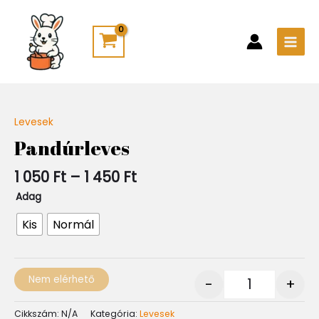
Skip
Main
to
Men
content
Ártartomány:
Levesek
Quantity
1
Pandúrleves
050 Ft
-
1 050
Ft
–
1 450
Ft
1
450 Ft
Adag
Kis
Normál
Nem elérhető
-
+
Cikkszám:
N/A
Kategória:
Levesek