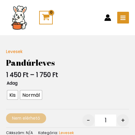
Skip
Main
to
Men
content
Ártartomány:
Levesek
Quantity
1
Pandúrleves
450 Ft
-
1 450
Ft
–
1 750
Ft
1
750 Ft
Adag
Kis
Normál
Nem elérhető
-
+
Cikkszám:
N/A
Kategória:
Levesek