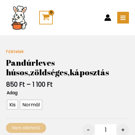
Skip
Main
to
Men
content
Ártartomány:
Főételek
Quantity
850 Ft
Pandúrleves
-
húsos,zöldséges,káposztás
1
100 Ft
850
Ft
–
1 100
Ft
Adag
Kis
Normál
Nem elérhető
-
+