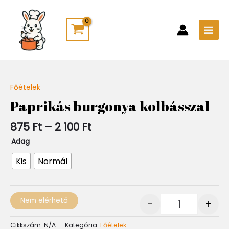
Skip
Main
to
Men
content
Ártartomány:
Főételek
Quantity
875 Ft
Paprikás burgonya kolbásszal
-
2
875
Ft
–
2 100
Ft
100 Ft
Adag
Kis
Normál
Nem elérhető
-
+
Cikkszám:
N/A
Kategória:
Főételek