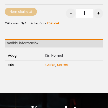
Nem elérhető
-
+
Cikkszám:
N/A
Kategória:
Főételek
További információk
Adag
Kis, Normál
Hús
Csirke
,
Sertés