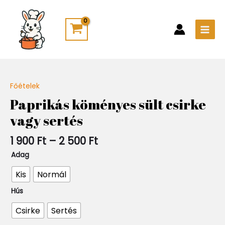
Skip
Main
to
Men
content
Ártartomány:
Főételek
Quantity
1
Paprikás köményes sült csirke
900 Ft
vagy sertés
-
2
500 Ft
1 900
Ft
–
2 500
Ft
Adag
Kis
Normál
Hús
Csirke
Sertés