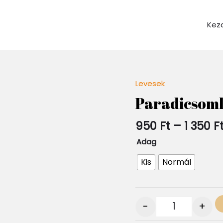
Kez
Levesek
Quantity
Paradicsoml
950
Ft
–
1 350
F
Adag
Kis
Normál
-
+