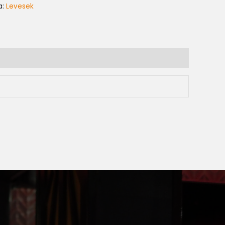
a:
Levesek