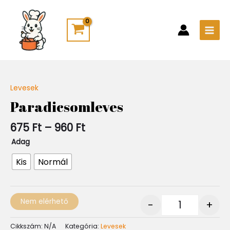
Skip
Main
to
Men
content
Ártartomány:
Levesek
Quantity
675 Ft
Paradicsomleves
-
960 Ft
675
Ft
–
960
Ft
Adag
Kis
Normál
Nem elérhető
-
+
Cikkszám:
N/A
Kategória:
Levesek