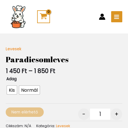
Skip
Main
to
Men
content
Ártartomány:
Levesek
Quantity
1
Paradicsomleves
450 Ft
-
1 450
Ft
–
1 850
Ft
1
850 Ft
Adag
Kis
Normál
Nem elérhető
-
+
Cikkszám:
N/A
Kategória:
Levesek