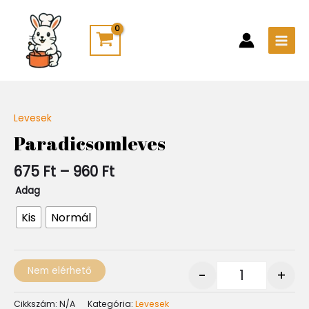
Skip
Main
to
Men
content
Ártartomány:
Levesek
Quantity
675 Ft
Paradicsomleves
-
960 Ft
675
Ft
–
960
Ft
Adag
Kis
Normál
Nem elérhető
-
+
Cikkszám:
N/A
Kategória:
Levesek