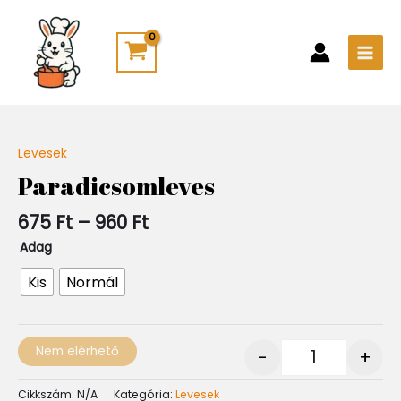
Skip
Main
to
Men
content
Ártartomány:
Levesek
Quantity
675 Ft
Paradicsomleves
-
960 Ft
675
Ft
–
960
Ft
Adag
Kis
Normál
Nem elérhető
-
+
Cikkszám:
N/A
Kategória:
Levesek