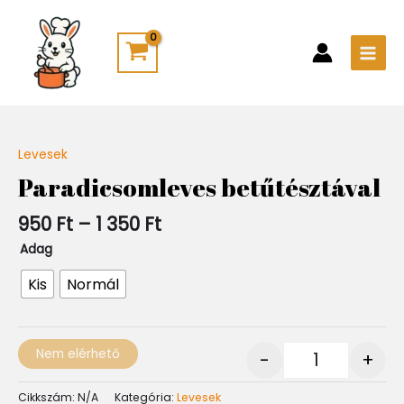
Skip
Main
to
Men
content
Ártartomány:
Levesek
Quantity
950 Ft
Paradicsomleves betűtésztával
-
1
950
Ft
–
1 350
Ft
350 Ft
Adag
Kis
Normál
Nem elérhető
-
+
Cikkszám:
N/A
Kategória:
Levesek