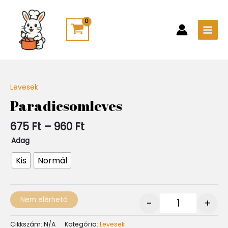
Skip
Main
to
Men
content
Ártartomány:
Levesek
Quantity
675 Ft
Paradicsomleves
-
960 Ft
675
Ft
–
960
Ft
Adag
Kis
Normál
Nem elérhető
-
+
Cikkszám:
N/A
Kategória:
Levesek