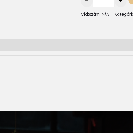
-
+
Cikkszám:
N/A
Kategóri