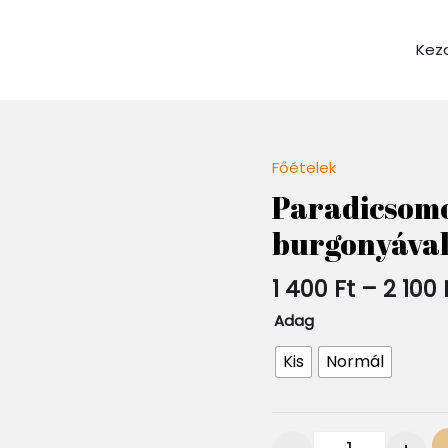
Kez
Főételek
Quantity
Paradicsomo
burgonyáva
1 400
Ft
–
2 100
Adag
Kis
Normál