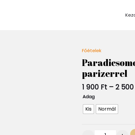
Kez
Főételek
Quantity
Paradicsomo
parizerrel
1 900
Ft
–
2 50
Adag
Kis
Normál