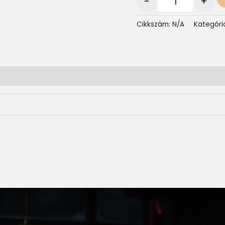
-
+
Cikkszám:
N/A
Kategóri