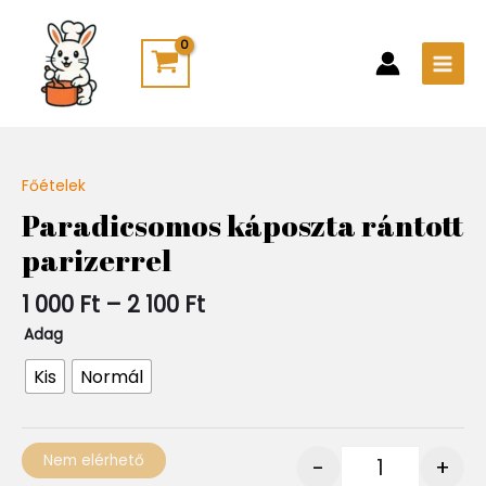
Skip
Main
to
Men
content
Ártartomány:
Főételek
Quantity
1
Paradicsomos káposzta rántott
000 Ft
parizerrel
-
2
100 Ft
1 000
Ft
–
2 100
Ft
Adag
Kis
Normál
Nem elérhető
-
+