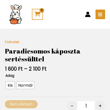
Skip
Main
to
Men
content
Ártartomány:
Főételek
Quantity
1
Paradicsomos káposzta
600 Ft
sertéssülttel
-
2
100 Ft
1 600
Ft
–
2 100
Ft
Adag
Kis
Normál
Nem elérhető
-
+