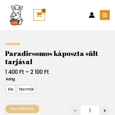
Skip
Main
to
Men
content
Ártartomány:
Főételek
Quantity
1
Paradicsomos káposzta sült
400 Ft
tarjával
-
2
100 Ft
1 400
Ft
–
2 100
Ft
Adag
Kis
Normál
Nem elérhető
-
+