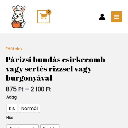
Skip
Main
to
Men
content
Ártartomány:
Főételek
Quantity
875 Ft
Párizsi bundás csirkecomb
-
vagy sertés rizzsel vagy
2
100 Ft
burgonyával
875
Ft
–
2 100
Ft
Adag
Kis
Normál
Hús