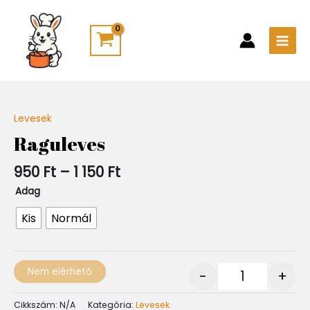
Skip
Main
to
Men
content
Ártartomány:
Levesek
Quantity
950 Ft
Raguleves
-
1
950
Ft
–
1 150
Ft
150 Ft
Adag
Kis
Normál
Nem elérhető
-
+
Cikkszám:
N/A
Kategória:
Levesek