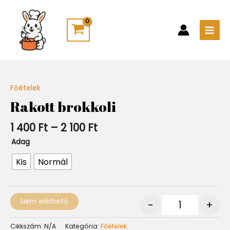
Skip
Main
to
Men
content
Ártartomány:
Főételek
Quantity
1
Rakott brokkoli
400 Ft
-
1 400
Ft
–
2 100
Ft
2
100 Ft
Adag
Kis
Normál
Nem elérhető
-
+
Cikkszám:
N/A
Kategória:
Főételek