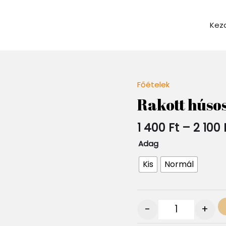
Kez
Főételek
Quantity
Rakott húsos
1 400
Ft
–
2 100
Adag
Kis
Normál
-
+