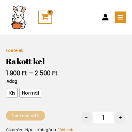
Skip
Main
to
Men
content
Ártartomány:
Főételek
Quantity
1
Rakott kel
900 Ft
-
1 900
Ft
–
2 500
Ft
2
500 Ft
Adag
Kis
Normál
Nem elérhető
-
+
Cikkszám:
N/A
Kategória:
Főételek