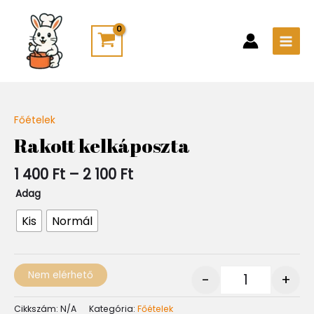
Skip
Main
to
Men
content
Ártartomány:
Főételek
Quantity
1
Rakott kelkáposzta
400 Ft
-
1 400
Ft
–
2 100
Ft
2
100 Ft
Adag
Kis
Normál
Nem elérhető
-
+
Cikkszám:
N/A
Kategória:
Főételek