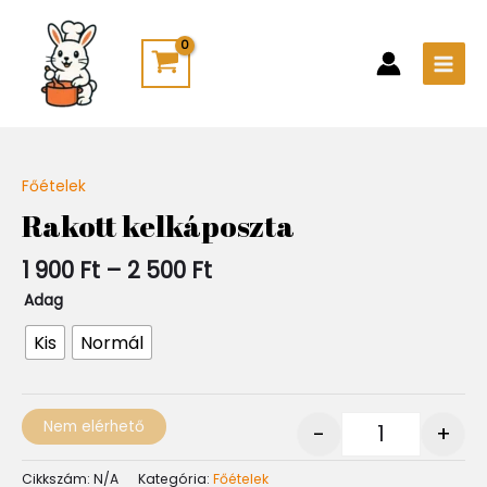
Skip
Main
to
Men
content
Ártartomány:
Főételek
Quantity
1
Rakott kelkáposzta
900 Ft
-
1 900
Ft
–
2 500
Ft
2
500 Ft
Adag
Kis
Normál
Nem elérhető
-
+
Cikkszám:
N/A
Kategória:
Főételek