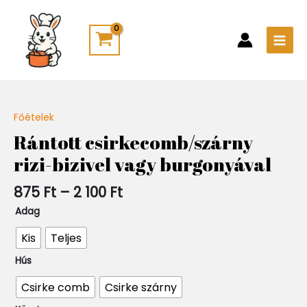
Skip
Main
to
Men
content
Ártartomány:
Főételek
Quantity
875 Ft
Rántott csirkecomb/szárny
-
rizi-bizivel vagy burgonyával
2
100 Ft
875
Ft
–
2 100
Ft
Adag
Kis
Teljes
Hús
Csirke comb
Csirke szárny