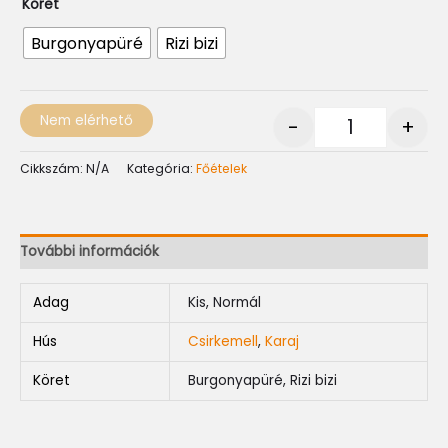
Köret
Burgonyapüré
Rizi bizi
Nem elérhető
-
+
Cikkszám:
N/A
Kategória:
Főételek
További információk
Adag
Kis, Normál
Hús
Csirkemell
,
Karaj
Köret
Burgonyapüré, Rizi bizi