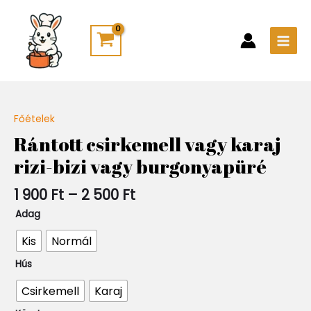
Skip
Main
to
Men
content
Ártartomány:
Főételek
Quantity
1
Rántott csirkemell vagy karaj
900 Ft
rizi-bizi vagy burgonyapüré
-
2
500 Ft
1 900
Ft
–
2 500
Ft
Adag
Kis
Normál
Hús
Csirkemell
Karaj