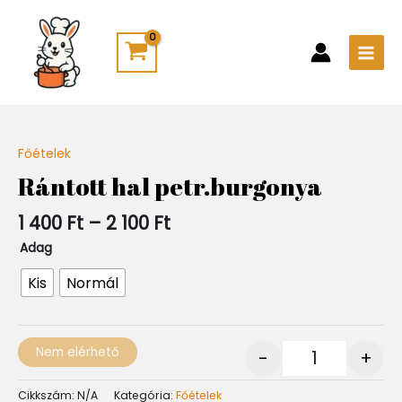
Skip
Main
to
Men
content
Ártartomány:
Főételek
Quantity
1
Rántott hal petr.burgonya
400 Ft
-
1 400
Ft
–
2 100
Ft
2
100 Ft
Adag
Kis
Normál
Nem elérhető
-
+
Cikkszám:
N/A
Kategória:
Főételek