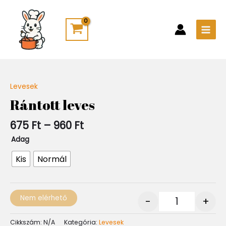
Skip
Main
to
Men
content
Ártartomány:
Levesek
Quantity
675 Ft
Rántott leves
-
960 Ft
675
Ft
–
960
Ft
Adag
Kis
Normál
Nem elérhető
-
+
Cikkszám:
N/A
Kategória:
Levesek