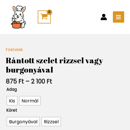
Skip
Main
to
Men
content
Ártartomány:
Főételek
Quantity
875 Ft
Rántott szelet rizzsel vagy
-
burgonyával
2
100 Ft
875
Ft
–
2 100
Ft
Adag
Kis
Normál
Köret
Burgonyával
Rizzsel