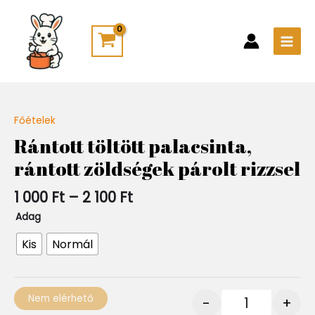
Skip
Main
to
Men
content
Ártartomány:
Főételek
Quantity
1
Rántott töltött palacsinta,
000 Ft
rántott zöldségek párolt rizzsel
-
2
100 Ft
1 000
Ft
–
2 100
Ft
Adag
Kis
Normál
Nem elérhető
-
+