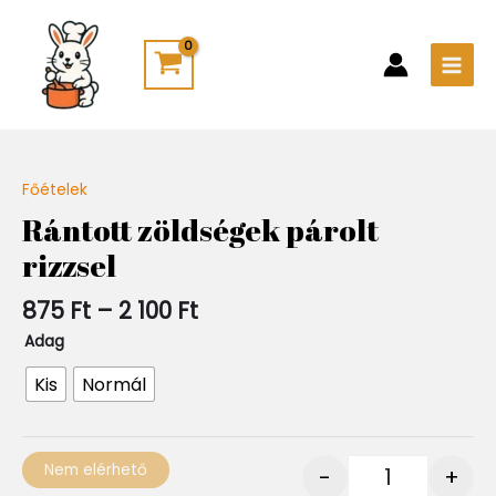
Skip
Main
to
Men
content
Ártartomány:
Főételek
Quantity
875 Ft
Rántott zöldségek párolt
-
rizzsel
2
100 Ft
875
Ft
–
2 100
Ft
Adag
Kis
Normál
Nem elérhető
-
+