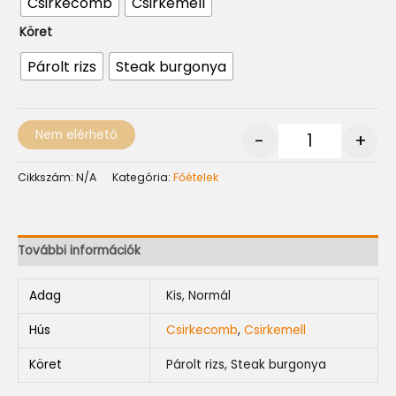
Csirkecomb
Csirkemell
Köret
Párolt rizs
Steak burgonya
Nem elérhető
-
+
Cikkszám:
N/A
Kategória:
Főételek
További információk
Adag
Kis, Normál
Hús
Csirkecomb
,
Csirkemell
Köret
Párolt rizs, Steak burgonya