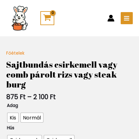
Skip
Main
to
Men
content
Ártartomány:
Főételek
Quantity
875 Ft
Sajtbundás csirkemell vagy
-
comb párolt rizs vagy steak
2
100 Ft
burg
875
Ft
–
2 100
Ft
Adag
Kis
Normál
Hús