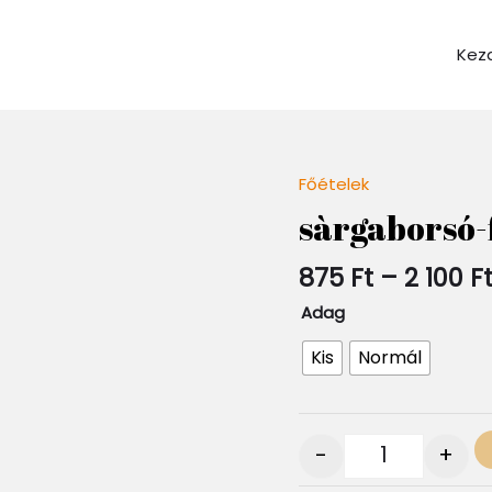
Kez
Főételek
Quantity
sàrgaborsó-f
875
Ft
–
2 100
F
Adag
Kis
Normál
-
+