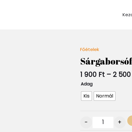
Kez
Főételek
Quantity
Sárgaborsóf
1 900
Ft
–
2 50
Adag
Kis
Normál
-
+