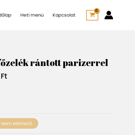
dőlap
Heti menü
Kapcsolat
Ártartomány:
1
őzelék rántott parizerrel
900 Ft
-
0
Ft
2
500 Ft
Nem elérhető