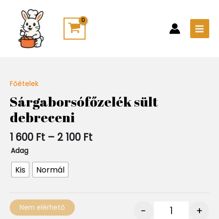
Skip
Main
to
Men
content
Ártartomány:
Főételek
Quantity
1
Sárgaborsófőzelék sült
600 Ft
debreceni
-
2
100 Ft
1 600
Ft
–
2 100
Ft
Adag
Kis
Normál
Nem elérhető
-
+