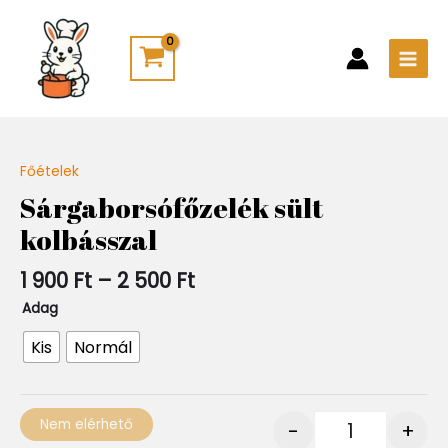
Skip
Main
to
Men
content
Ártartomány:
Főételek
Quantity
1
Sárgaborsófőzelék sült
900 Ft
kolbásszal
-
2
500 Ft
1 900
Ft
–
2 500
Ft
Adag
Kis
Normál
Nem elérhető
-
+