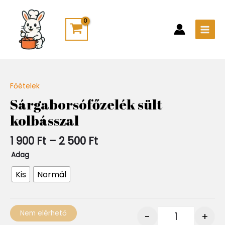
Skip
Main
to
Men
content
Ártartomány:
Főételek
Quantity
1
Sárgaborsófőzelék sült
900 Ft
kolbásszal
-
2
500 Ft
1 900
Ft
–
2 500
Ft
Adag
Kis
Normál
Nem elérhető
-
+