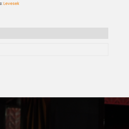
a:
Levesek