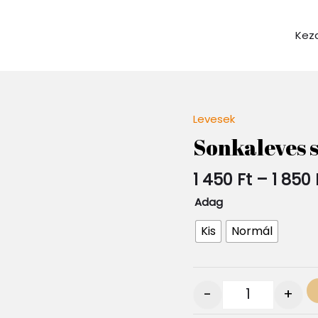
Kez
Levesek
Quantity
Sonkaleves 
1 450
Ft
–
1 850
Adag
Kis
Normál
-
+