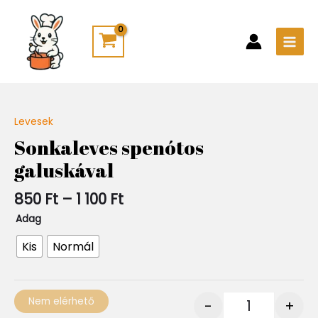
Skip
Main
to
Men
content
Ártartomány:
Levesek
Quantity
850 Ft
Sonkaleves spenótos
-
galuskával
1
100 Ft
850
Ft
–
1 100
Ft
Adag
Kis
Normál
Nem elérhető
-
+