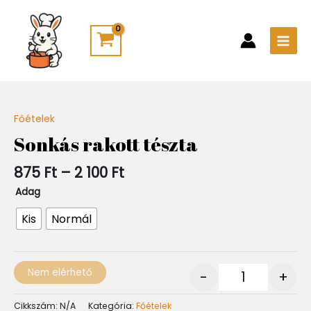
Skip
Main
to
Men
content
Ártartomány:
Főételek
Quantity
875 Ft
Sonkás rakott tészta
-
2
875
Ft
–
2 100
Ft
100 Ft
Adag
Kis
Normál
Nem elérhető
-
+
Cikkszám:
N/A
Kategória:
Főételek