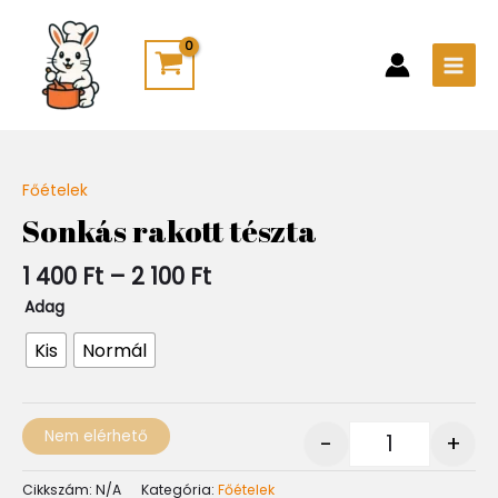
Skip
Main
to
Men
content
Ártartomány:
Főételek
Quantity
1
Sonkás rakott tészta
400 Ft
-
1 400
Ft
–
2 100
Ft
2
100 Ft
Adag
Kis
Normál
Nem elérhető
-
+
Cikkszám:
N/A
Kategória:
Főételek