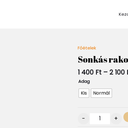
Kez
Főételek
Quantity
Sonkás rakot
1 400
Ft
–
2 100
Adag
Kis
Normál
-
+